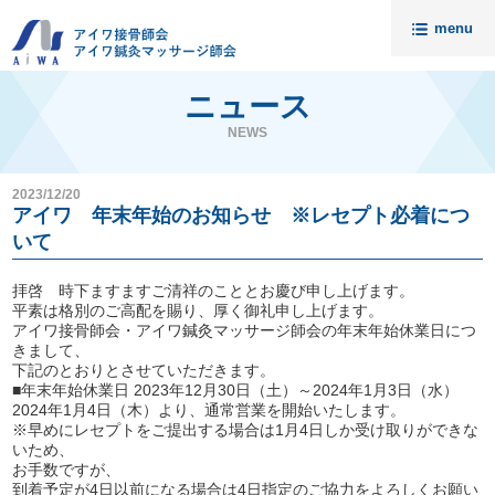
menu
トップ
ニュース
ニュース
NEWS
アイワについて
2023/12/20
請求代行・開業支援
アイワ 年末年始のお知らせ ※レセプト必着につ
いて
セミナー
入会案内
拝啓 時下ますますご清祥のこととお慶び申し上げます。
平素は格別のご高配を賜り、厚く御礼申し上げます。
アイワ接骨師会・アイワ鍼灸マッサージ師会の年末年始休業日につ
料金
きまして、
無料相談
下記のとおりとさせていただきます。
■年末年始休業日 2023年12月30日（土）～2024年1月3日（水）
2024年1月4日（木）より、通常営業を開始いたします。
会員様の声
接骨院売却相談
※早めにレセプトをご提出する場合は1月4日しか受け取りができな
いため、
アイワ鍼灸マッサージ師会
資料請求・お問い合わせ
お手数ですが、
代理店募集
個人情報保護について
到着予定が4日以前になる場合は4日指定のご協力をよろしくお願い