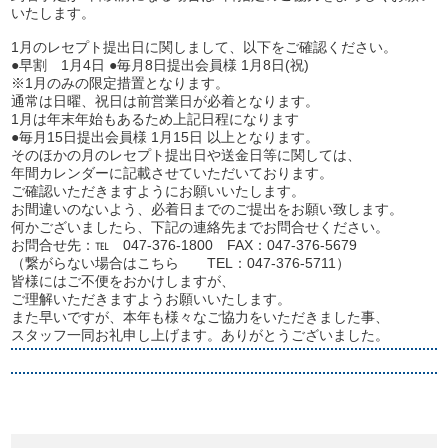
いたします。
開業前の方に！個別無料コンサル実施中
資料請求は
1月のレセプト提出日に関しまして、以下をご確認ください。
●早割 1月4日 ●毎月8日提出会員様 1月8日(祝)
こちら
※1月のみの限定措置となります。
平日 9:00~19:00
土 9:00~18:00まで受付(日・祝除く)
通常は日曜、祝日は前営業日が必着となります。
1月は年末年始もあるため上記日程になります
●毎月15日提出会員様 1月15日 以上となります。
そのほかの月のレセプト提出日や送金日等に関しては、
年間カレンダーに記載させていただいております。
ご確認いただきますようにお願いいたします。
お間違いのないよう、必着日までのご提出をお願い致します。
何かございましたら、下記の連絡先までお問合せください。
お問合せ先：℡
047-376-1800
FAX：
047-376-5679
（繋がらない場合はこちら TEL：
047-376-5711
）
皆様にはご不便をおかけしますが、
ご理解いただきますようお願いいたします。
また早いですが、本年も様々なご協力をいただきました事、
スタッフ一同お礼申し上げます。ありがとうございました。