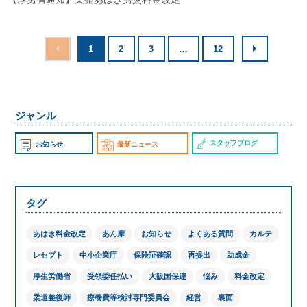
1
2
3
…
12
ジャンル
スタッフブログ
お知らせ
最新ニュース
タグ
あはき料金改定
あん摩
お知らせ
よくある質問
カルテ
レセプト
中小企業庁
保険証確認
再提出
助成金
厚生労働省
受領委任払い
大阪国保連
悩み
料金改定
柔道整復師
療養費等検討専門委員会
経営
裏面