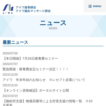
menu
トップ
ニュース
ニュース
NEWS
アイワについて
最新ニュース
請求代行・開業支援
2026/07/26
セミナー
【本日開催】7月26日療養費セミナー
入会案内
2026/07/07
緊急開催：療養費改定セミナー決定！！！！
料金
2023/12/20
無料相談
アイワ 年末年始のお知らせ ※レセプト必着について
2023/11/24
会員様の声
接骨院売却相談
【オンライン資格確認】ポータルサイト公開
2023/10/19
アイワ鍼灸マッサージ師会
資料請求・お問い合わせ
【施術所支援】物価高騰等による対策支援の情報一覧 ※10
代理店募集
個人情報保護について
月更新