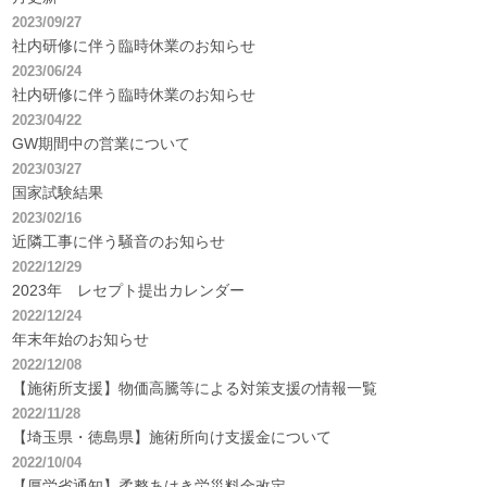
2023/09/27
開業前の方に！個別無料コンサル実施中
社内研修に伴う臨時休業のお知らせ
資料請求は
2023/06/24
こちら
社内研修に伴う臨時休業のお知らせ
平日 9:00~19:00
土 9:00~18:00まで受付(日・祝除く)
2023/04/22
GW期間中の営業について
2023/03/27
国家試験結果
2023/02/16
近隣工事に伴う騒音のお知らせ
2022/12/29
2023年 レセプト提出カレンダー
2022/12/24
年末年始のお知らせ
2022/12/08
【施術所支援】物価高騰等による対策支援の情報一覧
2022/11/28
【埼玉県・徳島県】施術所向け支援金について
2022/10/04
【厚労省通知】柔整あはき労災料金改定