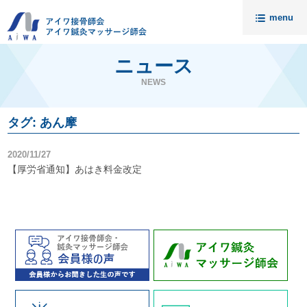
menu
トップ
ニュース
ニュース
NEWS
アイワについて
タグ: あん摩
請求代行・開業支援
2020/11/27
セミナー
【厚労省通知】あはき料金改定
入会案内
料金
無料相談
会員様の声
接骨院売却相談
アイワ鍼灸マッサージ師会
資料請求・お問い合わせ
代理店募集
個人情報保護について