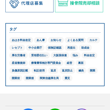
開業前の方に！個別無料コンサル実施中
資料請求は
こちら
平日 9:00~19:00
土 9:00~18:00まで受付(日・祝除く)
タグ
あはき料金改定
あん摩
お知らせ
よくある質問
カルテ
レセプト
中小企業庁
保険証確認
再提出
助成金
厚生労働省
受領委任払い
大阪国保連
悩み
料金改定
柔道整復師
療養費等検討専門委員会
経営
裏面
負傷原因記載
転記使用
返戻
返戻防止
鍼灸
開業
開業前
開業後
関東信越厚生局
震災