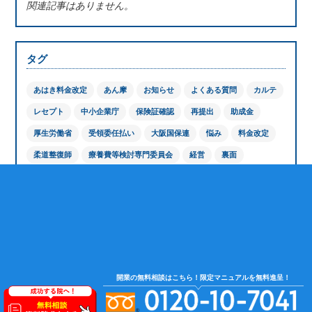
関連記事はありません。
タグ
あはき料金改定
あん摩
お知らせ
よくある質問
カルテ
レセプト
中小企業庁
保険証確認
再提出
助成金
厚生労働省
受領委任払い
大阪国保連
悩み
料金改定
柔道整復師
療養費等検討専門委員会
経営
裏面
負傷原因記載
転記使用
返戻
返戻防止
鍼灸
開業
開業前
開業後
関東信越厚生局
震災
開業の無料相談はこちら！限定マニュアルを無料進呈！