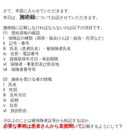
開業前の方に！個別無料コンサル実施中
さて、本題に入らせていただきます。
資料請求は
施術録
本日は、
についてお話させていただきます。
こちら
平日 9:00~19:00
土 9:00~18:00まで受付(日・祝除く)
施術録に記載しなければならないのは以下の項目です。
⑴ 受給資格の確認
ⅰ 保険証の種類（国保・協会けんぽ・組合・共済など）
ⅱ 記号・番号
ⅲ 氏名（患者氏名）・被保険者氏名
ⅳ 住所・電話番号
ⅴ 資格取得年月日・有効期限
ⅵ 保険者・事業所及び所在地
ⅶ 保険者番号等
⑵ 施術を受ける者の情報
ⅰ 氏名
ⅱ 性別
ⅲ 生年月日
ⅳ 続柄
ⅴ 住所
ⅵ 負担割合
※以上のことは被保険者証等から転記するほか、
必要な事柄は患者さんから直接聞いて
記載するようにして下