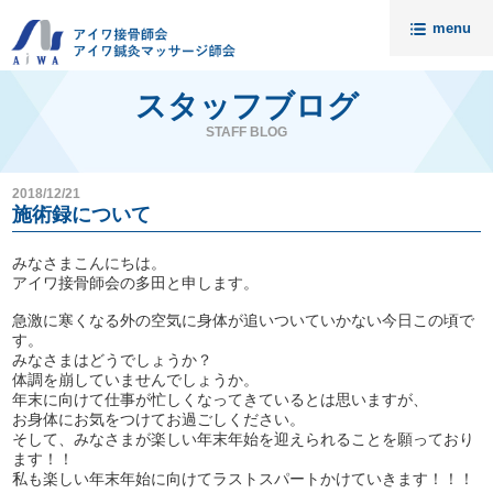
menu
トップ
スタッフブログ
ニュース
STAFF BLOG
アイワについて
2018/12/21
請求代行・開業支援
施術録について
セミナー
みなさまこんにちは。
アイワ接骨師会の多田と申します。
入会案内
急激に寒くなる外の空気に身体が追いついていかない今日この頃で
料金
す。
みなさまはどうでしょうか？
無料相談
体調を崩していませんでしょうか。
年末に向けて仕事が忙しくなってきているとは思いますが、
会員様の声
接骨院売却相談
お身体にお気をつけてお過ごしください。
そして、みなさまが楽しい年末年始を迎えられることを願っており
アイワ鍼灸マッサージ師会
資料請求・お問い合わせ
ます！！
私も楽しい年末年始に向けてラストスパートかけていきます！！！
代理店募集
個人情報保護について