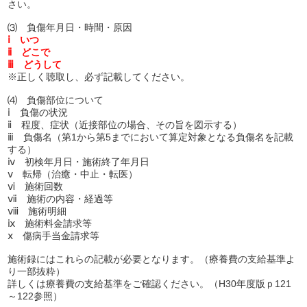
さい。
⑶ 負傷年月日・時間・原因
ⅰ いつ
ⅱ どこで
ⅲ どうして
※正しく聴取し、必ず記載してください。
⑷ 負傷部位について
ⅰ 負傷の状況
ⅱ 程度、症状（近接部位の場合、その旨を図示する）
ⅲ 負傷名（第1から第5までにおいて算定対象となる負傷名を記載
する）
ⅳ 初検年月日・施術終了年月日
ⅴ 転帰（治癒・中止・転医）
ⅵ 施術回数
ⅶ 施術の内容・経過等
ⅷ 施術明細
ⅸ 施術料金請求等
ⅹ 傷病手当金請求等
施術録にはこれらの記載が必要となります。（療養費の支給基準よ
り一部抜粋）
詳しくは療養費の支給基準をご確認ください。（H30年度版ｐ121
～122参照）