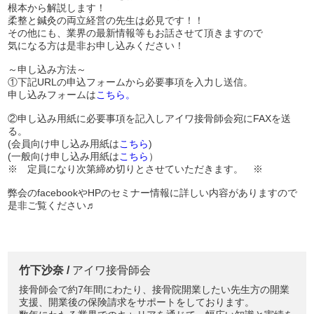
根本から解説します！
柔整と鍼灸の両立経営の先生は必見です！！
その他にも、業界の最新情報等もお話させて頂きますので
気になる方は是非お申し込みください！
～申し込み方法～
①下記URLの申込フォームから必要事項を入力し送信。
申し込みフォームは
こちら。
②申し込み用紙に必要事項を記入しアイワ接骨師会宛にFAXを送
る。
(会員向け申し込み用紙は
こちら
)
(一般向け申し込み用紙は
こちら
）
※ 定員になり次第締め切りとさせていただきます。 ※
弊会のfacebookやHPのセミナー情報に詳しい内容がありますので
是非ご覧ください♬
竹下沙奈 /
アイワ接骨師会
接骨師会で約7年間にわたり、接骨院開業したい先生方の開業
支援、開業後の保険請求をサポートをしております。