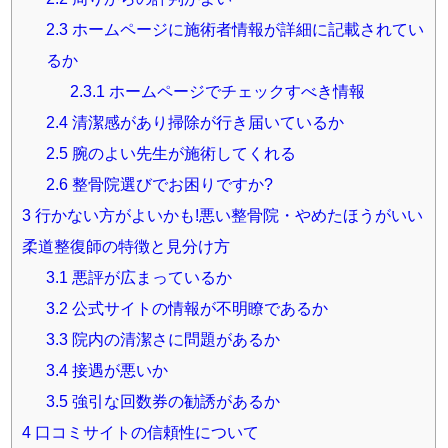
2.3
ホームページに施術者情報が詳細に記載されてい
開業前の方に！個別無料コンサル実施中
資料請求は
るか
こちら
2.3.1
ホームページでチェックすべき情報
平日 9:00~19:00
土 9:00~18:00まで受付(日・祝除く)
2.4
清潔感があり掃除が行き届いているか
2.5
腕のよい先生が施術してくれる
2.6
整骨院選びでお困りですか?
3
行かない方がよいかも!悪い整骨院・やめたほうがいい
柔道整復師の特徴と見分け方
3.1
悪評が広まっているか
3.2
公式サイトの情報が不明瞭であるか
3.3
院内の清潔さに問題があるか
3.4
接遇が悪いか
3.5
強引な回数券の勧誘があるか
4
口コミサイトの信頼性について