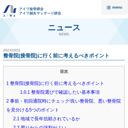
menu
トップ
ニュース
ニュース
NEWS
アイワについて
2023/10/11
請求代行・開業支援
整骨院(接骨院)に行く前に考えるべきポイント
セミナー
目次
入会案内
1
整骨院(接骨院)に行く前に考えるべきポイント
料金
1.0.1
整骨院選びで確認したい基本事項
無料相談
2
事前・初回通院時にチェック!良い整骨院、悪い整骨院
会員様の声
接骨院売却相談
を見分ける5つのポイント
アイワ鍼灸マッサージ師会
資料請求・お問い合わせ
2.1
地域で長年信頼されているか
代理店募集
個人情報保護について
2.2
周りからの評判がよい