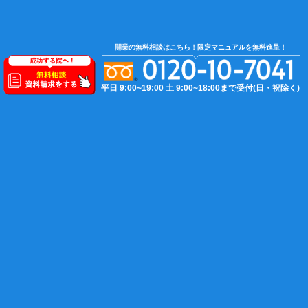
開業の無料相談はこちら！限定マニュアルを無料進呈！
タグ
平日 9:00~19:00
土 9:00~18:00まで受付(日・祝除く)
あはき料金改定
あん摩
お知らせ
よくある質問
カルテ
レセプト
中小企業庁
保険証確認
再提出
助成金
厚生労働省
受領委任払い
大阪国保連
悩み
料金改定
柔道整復師
療養費等検討専門委員会
経営
裏面
負傷原因記載
転記使用
返戻
返戻防止
鍼灸
開業
開業前
開業後
関東信越厚生局
震災