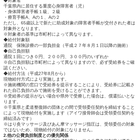
◆対象者
千葉県内に居住する重度心身障害者（児）
開業前の方に！個別無料コンサル実施中
・身体障害者手帳１級、２級
資料請求は
・療育手帳A、Aの１、Aの２
こちら
ただし、65歳以上で新たに助成対象の障害者手帳が交付された者は
対象外となります。
平日 9:00~19:00
土 9:00~18:00まで受付(日・祝除く)
※対象者の基準は市町村によって異なります。
◆給付対象額
通院 保険診療の一部負担金（平成２７年８月１日以降の施術）
◆自己負担額
通院１回につき０円、２００円、３００円のいずれか
※自己負担額は市町村によって異なりますので、必ず受給券をご確
認ください。
◆給付方法（平成27年8月から）
現物給付方式により実施します。
※施術機関の窓口で受給券を提示することにより、受給券に記載さ
れた自己負担のみで施術を受けることができます。
※受給券の提示がない場合や県外で受療した場合は、償還払いとな
ります。
※千葉県と柔道整復師の団体との間で受領委任契約を締結すること
によって現物給付を実施します（アイワ接骨師会は受領委任契約を
締結済みです）
※はり灸マッサージ及びあん摩マッサージ指圧は、受領委任の対象
ではないため、現物給付の対象になりません。
2.他の公費負担制度との優先関係