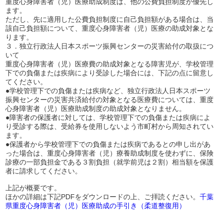
重度心身障害者（児）医療助成制度は、他の公費負担制度が優先し
ます。
ただし、先に適用した公費負担制度に自己負担額がある場合は、当
該自己負担額について、重度心身障害者（児）医療の助成対象とな
ります。
３．独立行政法人日本スポーツ振興センターの災害給付の取扱につ
いて
重度心身障害者（児）医療費の助成対象となる障害児が、学校管理
下での負傷または疾病により受診した場合には、下記の点に留意し
てください。
●学校管理下での負傷または疾病など、独立行政法人日本スポーツ
振興センターの災害共済給付の対象となる医療費については、重度
心身障害者（児）医療助成制度の助成対象となりません。
●障害者の保護者に対しては、学校管理下での負傷または疾病によ
り受診する際は、受給券を使用しないよう市町村から周知されてい
ます。
●保護者から学校管理下での負傷または疾病であるとの申し出があ
った場合は、重度心身障害者（児）療養助成制度を使わずに、保険
診療の一部負担金である３割負担（就学前児は２割）相当額を保護
者に請求してください。
上記が概要です。
ほかの詳細は下記PDFをダウンロードの上、ご拝読ください。
千葉
県重度心身障害者（児）医療助成の手引き（柔道整復用）