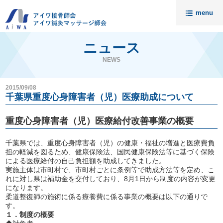
menu
トップ
ニュース
ニュース
NEWS
アイワについて
2015/09/08
請求代行・開業支援
千葉県重度心身障害者（児）医療助成について
セミナー
重度心身障害者（児）医療給付改善事業の概要
入会案内
千葉県では、重度心身障害者（児）の健康・福祉の増進と医療費負
料金
担の軽減を図るため、健康保険法、国民健康保険法等に基づく保険
による医療給付の自己負担額を助成してきました。
無料相談
実施主体は市町村で、市町村ごとに条例等で助成方法等を定め、こ
れに対し県は補助金を交付しており、
8月1日から制度の内容が変更
会員様の声
接骨院売却相談
になります。
柔道整復師の施術に係る療養費に係る事業の概要は以下の通りで
アイワ鍼灸マッサージ師会
資料請求・お問い合わせ
す。
１．制度の概要
代理店募集
個人情報保護について