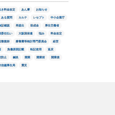
はき料金改定
あん摩
お知らせ
くある質問
カルテ
レセプト
中小企業庁
険証確認
再提出
助成金
厚生労働省
領委任払い
大阪国保連
悩み
料金改定
道整復師
療養費等検討専門委員会
経営
面
負傷原因記載
転記使用
返戻
戻防止
鍼灸
開業
開業前
開業後
東信越厚生局
震災