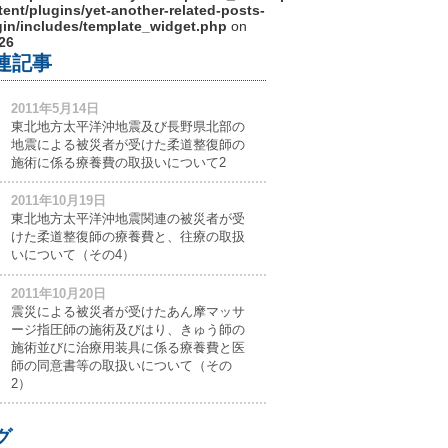
ent/plugins/yet-another-related-posts-
gin/includes/template_widget.php
on
26
連記事
2011年5月14日
東北地方太平洋沖地震及び長野県北部の
地震による被災者が受けた柔道整復師の
施術に係る療養費の取扱いについて2
2011年10月19日
東北地方太平洋沖地震関連の被災者が受
けた柔道整復師の療養費と、往療の取扱
いについて（その4）
2011年10月20日
震災による被災者が受けたあん摩マッサ
ージ指圧師の施術及びはり、きゅう師の
施術並びに治療用装具に係る療養費と医
師の同意書等の取扱いについて（その
2）
グ