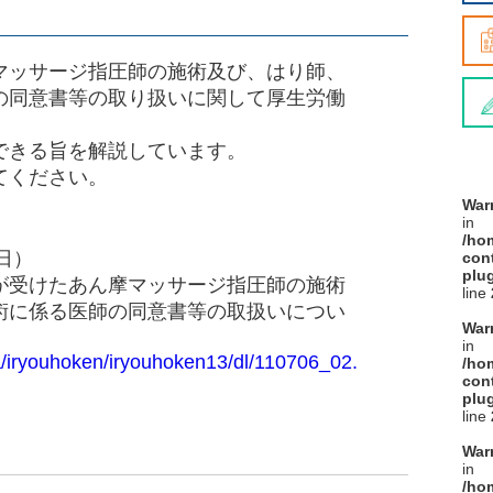
マッサージ指圧師の施術及び、はり師、
の同意書等の取り扱いに関して厚生労働
できる旨を解説しています。
てください。
War
in
/ho
日）
cont
plu
が受けたあん摩マッサージ指圧師の施術
line
術に係る医師の同意書等の取扱いについ
War
in
a/iryouhoken/iryouhoken13/dl/110706_02.
/ho
cont
plu
line
War
in
/ho