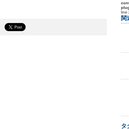
cont
plu
line
関
タ