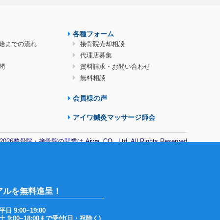
各種フォーム
始までの流れ
接骨院売却相談
代理店募集
問
資料請求・お問い合わせ
無料相談
会員様の声
アイワ鍼灸マッサージ師会
© 2026整骨院・接骨院の開業は Aiwa. CO., Ltd. All Rights Reserved
アルを無料進呈！
平日 9:00~19:00
土 9:00~18:00まで受付(日・祝除く)