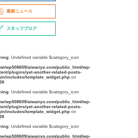
最新ニュース
スタッフブログ
ning
: Undefined variable $category_icon
me/wp508609/aiwairyo.com/public_html/wp-
ent/plugins/yet-another-related-posts-
gin/includes/template_widget.php
on
26
ning
: Undefined variable $category_icon
me/wp508609/aiwairyo.com/public_html/wp-
ent/plugins/yet-another-related-posts-
gin/includes/template_widget.php
on
26
ning
: Undefined variable $category_icon
me/wp508609/aiwairyo.com/public_html/wp-