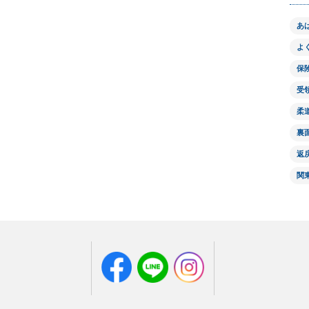
あ
よ
保
受
柔
裏
返
関