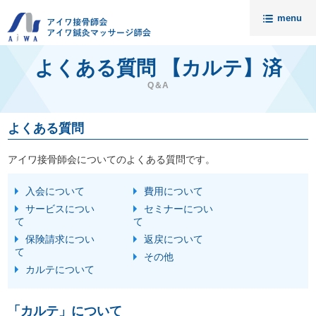
menu
トップ
よくある質問 【カルテ】済
ニュース
Q＆A
アイワについて
よくある質問
請求代行・開業支援
アイワ接骨師会についてのよくある質問です。
セミナー
入会案内
入会について
費用について
サービスについ
セミナーについ
料金
て
て
無料相談
保険請求につい
返戻について
て
その他
会員様の声
接骨院売却相談
カルテについて
アイワ鍼灸マッサージ師会
資料請求・お問い合わせ
「カルテ」について
代理店募集
個人情報保護について