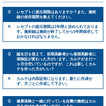
開業前の方に！個別無料コンサル実施中
資料請求は
Q
レセプトに提出期限はありますか？また、施術
こちら
録の保存期間を教えてください。
平日 9:00~19:00
土 9:00~18:00まで受付(日・祝除く)
A
レセプトの提出期限は2年間と決められておりま
す。施術録は施術が終了してから5年間保存して
おかなければなりません。
Q
誕生日を迎えて、前期高齢者から後期高齢者に
保険証が変わった方がいます。カルテがまだ一
ヶ月分空いているのですが、これは新しくカル
テを作った方がいい？
A
カルテは内容証明になります。新たに作成せ
ず、月ごとに作成して下さい。
Q
健康保険と一緒に行っている自費の施術はカル