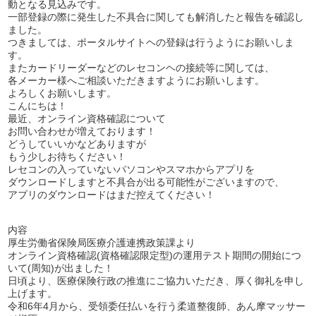
動となる見込みです。
一部登録の際に発生した不具合に関しても解消したと報告を確認し
ました。
つきましては、ポータルサイトヘの登録は行うようにお願いしま
す。
またカードリーダーなどのレセコンヘの接続等に関しては、
各メーカー様へご相談いただきますようにお願いします。
よろしくお願いします。
こんにちは！
最近、オンライン資格確認について
お問い合わせが増えております！
どうしていいかなどありますが
もう少しお待ちください！
レセコンの入っていないパソコンやスマホからアプリを
ダウンロードしますと不具合が出る可能性がございますので、
アプリのダウンロードはまだ控えてください！
内容
厚生労働省保険局医療介護連携政策課より
オンライン資格確認(資格確認限定型)の運用テスト期間の開始につ
いて(周知)が出ました！
日頃より、医療保険行政の推進にご協力いただき、厚く御礼を申し
上げます。
令和6年4月から、受領委任払いを行う柔道整復師、あん摩マッサー