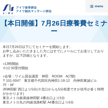
menu
トップ
【本日開催】7月26日療養費セミナ
ニュース
ー
アイワについて
請求代行・開業支援
本日7月26日以下にてセミナーを開始します。
お申し込みいただきました方にはすでにメールにてお送りしており
ますが、以下詳細となります。
セミナー
入会案内
○13時開始
※12:30受付開始
料金
○会場：ワイム貸会議室 神田 ROOM A(7階)
無料相談
〒101-0047 東京都千代田区内神田1-18-12 内神田東誠ビル
7F・8F
JR神田駅 西口より5分(※北口からも5分程度ですが信号が多く時間
会員様の声
接骨院売却相談
がかかります)
東京メトロ銀座線神田駅 4番出口より5分
アイワ鍼灸マッサージ師会
資料請求・お問い合わせ
東京メトロ丸の内線淡路町駅 A4番出口より6分
代理店募集
個人情報保護について