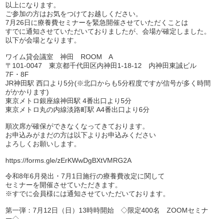
以上になります。
ご参加の方はお気をつけてお越しください。
開業前の方に！個別無料コンサル実施中
資料請求は
7月26日に療養費セミナーを緊急開催させていただくことは
すでに通知させていただいておりましたが、会場が確定しました。
こちら
以下が会場となります。
平日 9:00~19:00
土 9:00~18:00まで受付(日・祝除く)
ワイム貸会議室 神田 ROOM A
〒101-0047 東京都千代田区内神田1-18-12 内神田東誠ビル
7F・8F
JR神田駅 西口より5分(※北口からも5分程度ですが信号が多く時間
がかかります)
東京メトロ銀座線神田駅 4番出口より5分
東京メトロ丸の内線淡路町駅 A4番出口より6分
順次席が確保ができなくなってきております。
お申込みがまだの方は以下よりお申込みください
よろしくお願いします。
https://forms.gle/zErKWwDgBXtVMRG2A
令和8年6月発出・7月1日施行の療養費改定に関して
セミナーを開催させていただきます。
※すでに会員様には通知させていただいております。
第一弾：7月12日（日）13時時開始 ◇限定400名 ZOOMセミナ