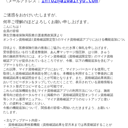
〈
：
info2@aiwairyo.com
メールアドレス
ご迷惑をおかけいたしますが、

何卒ご理解のほどよろしくお願い申し上げます。
こんにちは！

会員の皆様

厚生労働省保険局医療介護連携政策課より

オンライン資格確認(資格確認限定型)のマイナ資格確認アプリにおける機能追加について
日頃より、医療保険行政の推進にご協力いただき厚く御礼を申し上げます。

受領委任払いを行う柔道整復師、あん摩マッサージ指圧師、はり師、きゅう

師の施術所等向けには、オンライン資格確認（資格確認限定型）のマイナ資格

確認アプリが提供されているところですが、今般、以下の機能追加を含むアッ

プデートを行いました。

これ以降、マイナ資格確認アプリにおいて、マイナンバーカードを使用して

取得した資格確認結果画面を閉じた後も、本機能を利用することで事後的に資

格確認結果を確認照会することが可能となります。また、資格確認結果画面に

おいてコピーボタンをタップしていただくことで、表示されている資格情報を

テキスト形式でコピーすることが可能です。

これらの追加機能を含むマイナ資格確認アプリの利用方法については、施術

者等向け総合ポータルサイトに掲載中の「資格確認限定型オンライン資格確認

等システム運用マニュアル」「マイナ資格確認アプリのセットアップと使い

方」の資料をご確認ください。

今般の機能追加について、関係者の皆様へ周知いただきますよう、お願いい

たします。

＜主なアップデート内容＞

・ 資格確認結果検索機能（資格確認結果を翌月末までは再度確認することが
