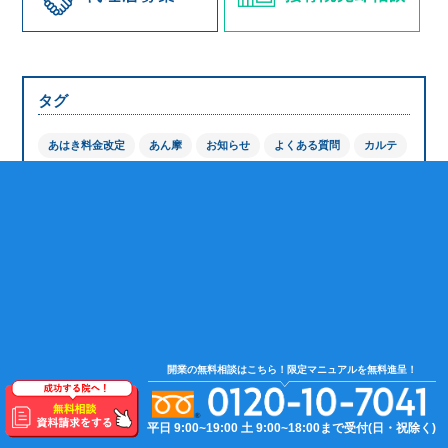
タグ
あはき料金改定
あん摩
お知らせ
よくある質問
カルテ
レセプト
中小企業庁
保険証確認
再提出
助成金
厚生労働省
受領委任払い
大阪国保連
悩み
料金改定
柔道整復師
療養費等検討専門委員会
経営
裏面
負傷原因記載
転記使用
返戻
返戻防止
鍼灸
開業
開業前
開業後
関東信越厚生局
震災
開業の無料相談はこちら！限定マニュアルを無料進呈！
平日 9:00~19:00
土 9:00~18:00まで受付(日・祝除く)