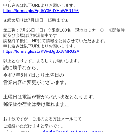
ー◇
申し込みは以下URLよりお願いします。
https://forms.gle/EqdhY36dYHbWER1Y6
▲締め切りは7月10日 15時まで▲
第二弾：7月26日（日）◇限定100名 現地セミナー◇ ※開始時
間及び会場は現在調整中です
調整終了後に、HPにて情報を公開させていただきます。
申し込みは以下URLよりお願いします。
https://forms.gle/zErKWwDgBXtVMRG2A
以上となります。よろしくお願いします。
誠に勝手ながら、

令和7年6月7日より土曜日の

営業内容に変更がございます。
土曜日は電話が繋がらない状況となります。

郵便物や荷物は受け取れます。
お手数ですが、ご用のある方はメールにて

ご連絡いただけますと幸いです。