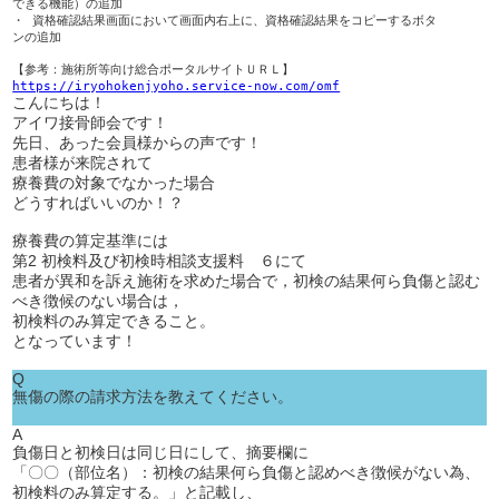
できる機能）の追加

・ 資格確認結果画面において画面内右上に、資格確認結果をコピーするボタ

ンの追加

https://iryohokenjyoho.service-now.com/omf
こんにちは！
アイワ接骨師会です！
先日、あった会員様からの声です！
患者様が来院されて
療養費の対象でなかった場合
どうすればいいのか！？
療養費の算定基準には
第2 初検料及び初検時相談支援料 ６にて
患者が異和を訴え施術を求めた場合で，初検の結果何ら負傷と認む
べき徴候のない場合は，
初検料のみ算定できること。
となっています！
Q
無傷の際の請求方法を教えてください。
A
負傷日と初検日は同じ日にして、摘要欄に
「〇〇（部位名）：初検の結果何ら負傷と認めべき徴候がない為、
初検料のみ算定する。」と記載し、