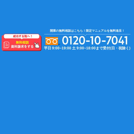
あはき料金改定
あん摩
お知らせ
よくある質問
カルテ
レセプト
中小企業庁
保険証確認
再提出
助成金
厚生労働省
受領委任払い
大阪国保連
悩み
料金改定
開業の無料相談はこちら！限定マニュアルを無料進呈！
柔道整復師
療養費等検討専門委員会
経営
裏面
負傷原因記載
転記使用
返戻
返戻防止
鍼灸
開業
平日 9:00~19:00
土 9:00~18:00まで受付(日・祝除く)
開業前
開業後
関東信越厚生局
震災