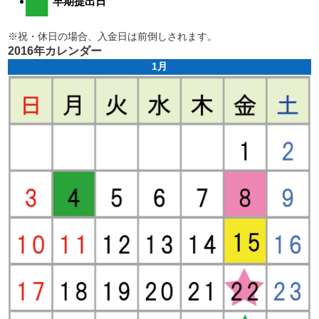
早期提出日
開業前の方に！個別無料コンサル実施中
資料請求は
※祝・休日の場合、入金日は前倒しされます。
こちら
2016年カレンダー
1月
平日 9:00~19:00
土 9:00~18:00まで受付(日・祝除く)