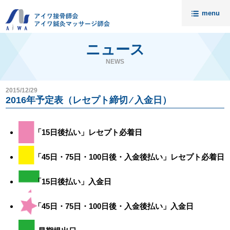
menu
トップ
ニュース
ニュース
NEWS
アイワについて
2015/12/29
請求代行・開業支援
2016年予定表（レセプト締切 ⁄ 入金日）
セミナー
「15日後払い」レセプト必着日
入会案内
料金
「45日・75日・100日後・入金後払い」レセプト必着日
無料相談
「15日後払い」入金日
会員様の声
接骨院売却相談
「45日・75日・100日後・入金後払い」入金日
アイワ鍼灸マッサージ師会
資料請求・お問い合わせ
代理店募集
個人情報保護について