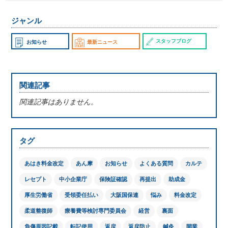
ジャンル
スタッフブログ
お知らせ
最新ニュース
関連記事
関連記事はありません。
タグ
あはき料金改定
あん摩
お知らせ
よくある質問
カルテ
レセプト
中小企業庁
保険証確認
再提出
助成金
厚生労働省
受領委任払い
大阪国保連
悩み
料金改定
柔道整復師
療養費等検討専門委員会
経営
裏面
負傷原因記載
転記使用
返戻
返戻防止
鍼灸
開業