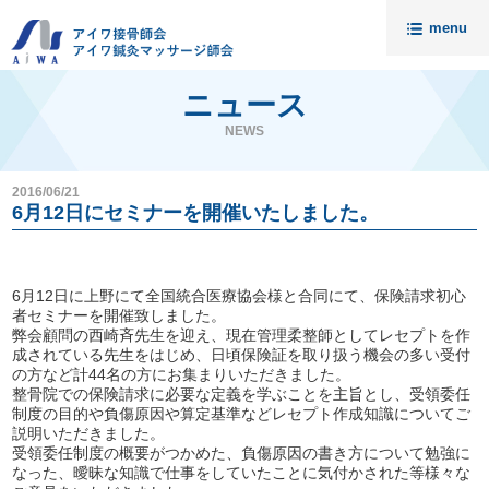
menu
トップ
ニュース
ニュース
NEWS
アイワについて
2016/06/21
請求代行・開業支援
6月12日にセミナーを開催いたしました。
セミナー
入会案内
6月12日に上野にて全国統合医療協会様と合同にて、保険請求初心
者セミナーを開催致しました。
料金
弊会顧問の西崎斉先生を迎え、現在管理柔整師としてレセプトを作
成されている先生をはじめ、日頃保険証を取り扱う機会の多い受付
無料相談
の方など計44名の方にお集まりいただきました。
整骨院での保険請求に必要な定義を学ぶことを主旨とし、受領委任
会員様の声
接骨院売却相談
制度の目的や負傷原因や算定基準などレセプト作成知識についてご
説明いただきました。
アイワ鍼灸マッサージ師会
資料請求・お問い合わせ
受領委任制度の概要がつかめた、負傷原因の書き方について勉強に
なった、曖昧な知識で仕事をしていたことに気付かされた等様々な
代理店募集
個人情報保護について