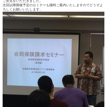
ご意見をいただきました。
次回以降開催予定のセミナーも随時ご案内いたしますのでどうぞよ
開業前の方に！個別無料コンサル実施中
ろしくお願いいたします。
資料請求は
こちら
平日 9:00~19:00
土 9:00~18:00まで受付(日・祝除く)