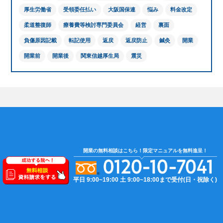
厚生労働省
受領委任払い
大阪国保連
悩み
料金改定
柔道整復師
療養費等検討専門委員会
経営
裏面
負傷原因記載
転記使用
返戻
返戻防止
鍼灸
開業
開業前
開業後
関東信越厚生局
震災
開業の無料相談はこちら！限定マニュアルを無料進呈！
平日 9:00~19:00
土 9:00~18:00まで受付(日・祝除く)