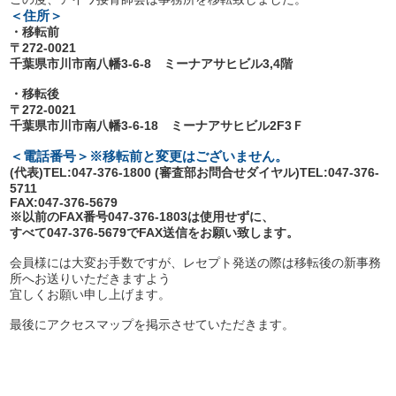
＜住所＞
開業前の方に！個別無料コンサル実施中
・移転前
資料請求は
〒272-0021
こちら
千葉県市川市南八幡3-6-8 ミーナアサヒビル3,4階
平日 9:00~19:00
土 9:00~18:00まで受付(日・祝除く)
・移転後
〒272-0021
千葉県市川市南八幡3-6-18 ミーナアサヒビル2F3Ｆ
＜電話番号＞※移転前と変更はございません。
(代表)TEL:047-376-1800 (審査部お問合せダイヤル)TEL:047-376-
5711
FAX:047-376-5679
※以前のFAX番号047-376-1803は使用せずに、
すべて047-376-5679でFAX送信をお願い致します。
会員様には大変お手数ですが、レセプト発送の際は移転後の新事務
所へお送りいただきますよう
宜しくお願い申し上げます。
最後にアクセスマップを掲示させていただきます。