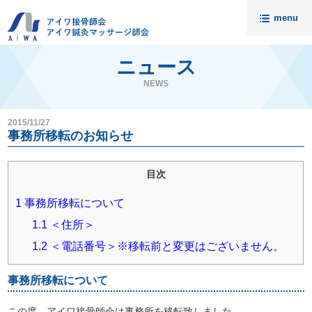
menu
トップ
ニュース
ニュース
NEWS
アイワについて
2015/11/27
請求代行・開業支援
事務所移転のお知らせ
セミナー
目次
入会案内
1
事務所移転について
料金
1.1
＜住所＞
無料相談
1.2
＜電話番号＞※移転前と変更はございません。
会員様の声
接骨院売却相談
事務所移転について
アイワ鍼灸マッサージ師会
資料請求・お問い合わせ
代理店募集
個人情報保護について
この度、アイワ接骨師会は事務所を移転致しました。